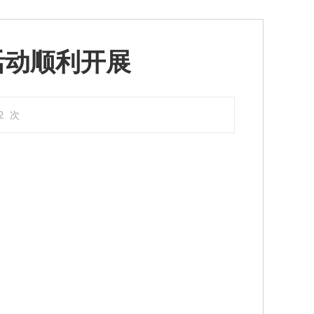
活动顺利开展
2
次